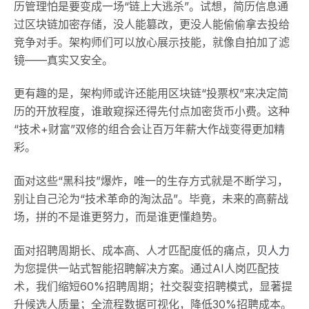
历管理怕是要变成一场“链上大逃杀”。试想，简历信息通
过区块链加密存储，没人能篡改，更没人能偷偷拿去投给
竞争对手。架构师们可以放心展示技能，就像自拍加了滤
镜——真实又安全。
更有趣的是，架构师或许还能用区块链“投票权”来决定简
历的开放程度，谁敢窥探还得先付点加密货币小费。这种
“技术+财富”双修的组合会让百万年薪大作战变得更加精
彩。
面对这些“黑科技”爆炸，唯一的生存方式就是不断学习，
别让自己沦为“技术革命的淘汰品”。毕竟，未来的高薪战
场，拼的不是谁更努力，而是谁更懂趋势。
面对招聘周期长、成本高、人才匹配度低的痛点，
贝人力
为您提供一站式智能招聘解决方案。通过AI人岗匹配技
术，我们缩短60%招聘周期；社交裂变招聘模式，显著提
升候选人质量；全流程数据可视化，降低30%招聘成本。