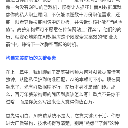
像一台没有GPU的游戏机，慢得让人抓狂！而AI数据库就
像你的私人职业顾问，不仅能读懂数十万份职位需求，还
能一眼看穿你技能图谱中的短板，并告诉你该补哪些“经验
值”。高薪架构师可不愿意在传统网站上“裸奔”，他们的简
历，就安心地躺在AI数据库这个既安全又高效的“职业火
箭”中，静待下一次腾空而起的时机。
构建完美简历的关键要素
在上一章中，我们聊到了高薪架构师为何对AI数据库情有
独钟，从隐私保护到精准匹配，AI的本领可不小。现在问
题来了，光有好数据库不行，简历本身才是敲门砖。那
么，百万年薪架构师的简历到底该怎么写？重点不是你干
过啥，而是你怎么写出来让人觉得你值百万。
首先得明白，AI筛选系统不是人，它靠关键词干活。你想
进大厂做架构，技术栈得写清楚，别用“熟悉”“了解”这种