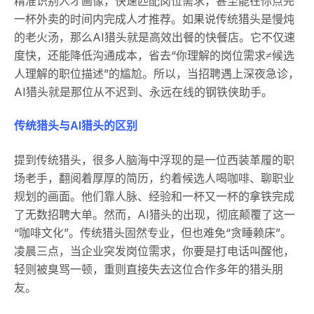
精准识别人才画像，快速匹配岗位需求，甚至能在你点完
一杯外卖的时间内完成人才推荐。如果说传统猎头是慢炖
的老火汤，那么AI猎头就是高效出餐的快餐店。它不仅速
度快，还能降低沟通成本，省去“你理解的岗位需求≠候选
人理解的职位描述”的尴尬。所以，当招聘遇上深夜急诊，
AI猎头就是那位从不迟到、永远在线的钢铁侠助手。
传统猎头与AI猎头的区别
提到传统猎头，很多人脑海中浮现的是一位西装革履的职
场老手，翻阅着厚厚的简历，约着候选人喝咖啡、聊职业
规划的画面。他们靠人脉、经验和一杯又一杯的拿铁完成
了无数招聘大单。然而，AI猎头的出现，彻底颠覆了这一
“咖啡文化”。传统猎头固然专业，但也难免“贪睡赖床”。
凌晨三点，当企业突发岗位需求，你要是打电话叫醒他，
轻则被臭骂一顿，重则直接失去这位合作多年的猎头朋
友。