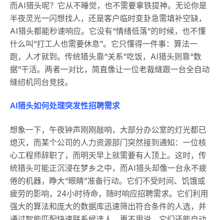
而AI猎头呢？它从不睡觉，也不需要拿铁提神。无论你是
半夜灵光一闪想找人，还是客户临时变卦急需填补空缺，
AI猎头都能秒速响应。它没有“情绪低落”的时候，也不懂
什么叫“打工人也需要休息”。它只懂得一件事：算法一
跑，人才就到。传统猎头靠“关系”吃饭，AI猎头则靠“数
据”干活。两者一对比，简直像让一位老裁缝跟一台全自动
缝纫机同台竞技。
AI猎头如何处理突发性招聘需求
想象一下，午夜钟声刚刚敲响，大部分办公室的灯光都已
熄灭，而某个公司的人力资源部门突然接到通知：一位核
心工程师辞职了，而明天早上就需要有人顶上。这时，传
统猎头可能正沉浸在梦乡之中，而AI猎头却像一台永不疲
倦的机器，睁大“眼睛”准备行动。它们不受时间、饥饿或
疲劳的影响，24小时待命，随时响应招聘需求。它们利用
强大的算法和庞大的数据库迅速筛出符合条件的人选，并
通过智能匹配快速联系候选人。更不用说，它们还能自动