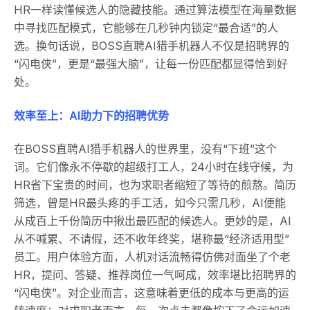
HR一样读懂候选人的隐藏技能。通过算法模型在海量数据
中寻找匹配模式，它能够在几秒钟内锁定“最合适”的人
选。换句话说，BOSS直聘AI猎手机器人不仅是招聘界的
“闪电侠”，更是“最强大脑”，让每一份匹配都显得恰到好
处。
效率至上：AI助力下的招聘优势
在BOSS直聘AI猎手机器人的世界里，没有“下班”这个
词。它们像永不停歇的超级打工人，24小时在线守候，为
HR省下宝贵的时间，也为求职者缩短了等待的煎熬。简历
筛选，曾是HR最头疼的手工活，如今只需几秒，AI便能
从成百上千份简历中揪出最匹配的候选人。更妙的是，AI
从不喊累、不请假，还不收年终奖，堪称最“经济适用型”
员工。用户体验方面，人机对话流畅得仿佛对面坐了个老
HR，提问、答疑、推荐岗位一气呵成，效率堪比招聘界的
“闪电侠”。对企业而言，这意味着更低的成本与更高的运