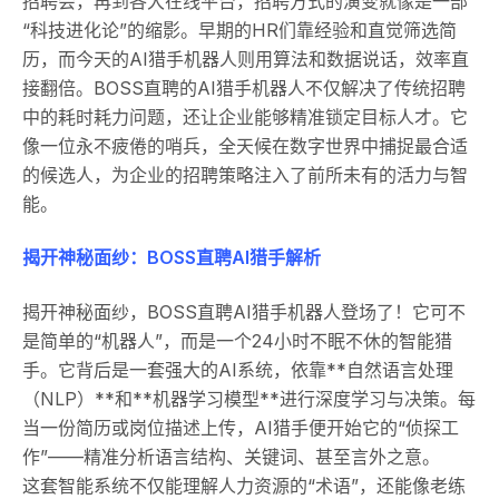
招聘会，再到各大在线平台，招聘方式的演变就像是一部
“科技进化论”的缩影。早期的HR们靠经验和直觉筛选简
历，而今天的AI猎手机器人则用算法和数据说话，效率直
接翻倍。BOSS直聘的AI猎手机器人不仅解决了传统招聘
中的耗时耗力问题，还让企业能够精准锁定目标人才。它
像一位永不疲倦的哨兵，全天候在数字世界中捕捉最合适
的候选人，为企业的招聘策略注入了前所未有的活力与智
能。
揭开神秘面纱：BOSS直聘AI猎手解析
揭开神秘面纱，BOSS直聘AI猎手机器人登场了！它可不
是简单的“机器人”，而是一个24小时不眠不休的智能猎
手。它背后是一套强大的AI系统，依靠**自然语言处理
（NLP）**和**机器学习模型**进行深度学习与决策。每
当一份简历或岗位描述上传，AI猎手便开始它的“侦探工
作”——精准分析语言结构、关键词、甚至言外之意。
这套智能系统不仅能理解人力资源的“术语”，还能像老练