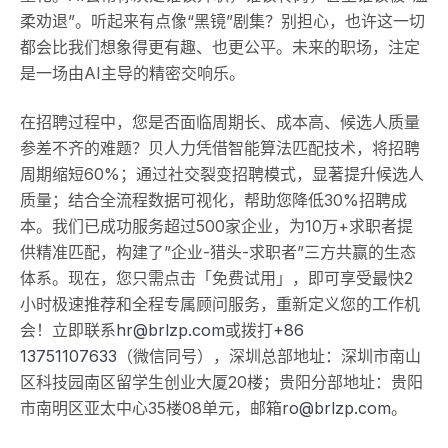
柔劝退”。听起来有点像“黑镜”剧集？别担心，也许这一切
都会比我们想象得更有趣、也更公平。未来的职场，注定
是一场由AI主导的精密交响乐。
在招聘过程中，您是否面临周期长、成本高、候选人质量
参差不齐的难题？贝人力凭借智能算法匹配技术，将招聘
周期缩短60%；通过社交裂变招聘模式，显著提升候选人
质量；结合全流程数据可视化，帮助您降低30%招聘成
本。我们已成功服务超过500家企业，为10万+求职者提
供精准匹配，构建了”企业-猎头-求职者”三方共赢的生态
体系。现在，您只需点击「免费试用」，即可享受最快2
小时极速推荐和全程专属顾问服务，重新定义您的工作机
会！立即联系
hr@brlzp.com
或拨打
+86
13751107633
（微信同号），深圳总部地址：深圳市南山
区科技园南区留学生创业大厦20楼；贵阳分部地址：贵阳
市南明区亚太中心35楼08单元，邮箱
ro@brlzp.com
。