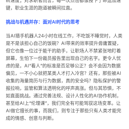
转速度；对求职者而言，每一次点击都像按下了命运加速
键，职业生涯的跑道被瞬间拉直。
挑战与机遇并存：面对AI时代的思考
当AI猎手机器人24小时在线工作，不吃饭不睡觉时，人类
是不是该担心自己的饭碗？AI带来的效率提升毋庸置疑，
但它也像一位过于能干的助手，让职场人不禁紧张地盯着
屏幕，生怕下一份裁员报告里出现自己的名字。更令人忧
虑的是，AI“看人”的标准是否足够公正？会不会因为数据
偏见，一不小心就把某类人才打入冷宫？还有，那些被AI
收集的海量简历与行为数据，真的安全吗？隐私保护的警
报拉响，监管和算法透明化的呼声高涨。但与其恐惧，不
如直面挑战。通过完善法规、设计人性化的AI协作机制，
甚至给AI上“伦理课”，我们完全有可能驾驭这场变革。让
AI做它擅长的事，而我们，则专注于那些只有人类才能完
成的情感、创意与判断。