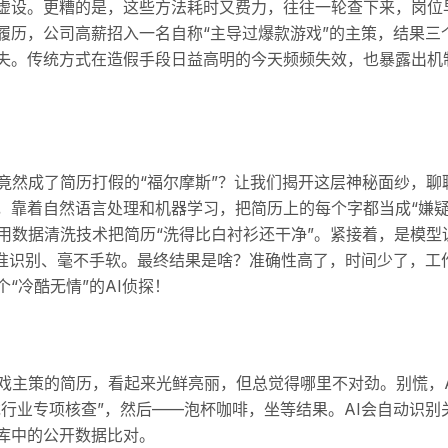
虚设。更糟的是，这些方法耗时又费力，往往一轮查下来，岗位
履历，公司高薪招入一名自称“主导过爆款游戏”的主策，结果三
失。传统方式在造假手段日益高明的今天频频失效，也暴露出机
竟然成了简历打假的“福尔摩斯”？让我们揭开这层神秘面纱，聊聊
，靠着自然语言处理和机器学习，把简历上的每个字都当成“嫌疑
用数据清洗技术把简历“洗得比白衬衫还干净”。紧接着，是模型
精准识别、毫不手软。最终结果是啥？准确性高了，时间少了，工
“冷酷无情”的AI侦探！
戏主策的简历，看起来光鲜亮丽，但总觉得哪里不对劲。别慌，A
戏行业专项核查”，然后——泡杯咖啡，坐等结果。AI会自动识别
库中的公开数据比对。