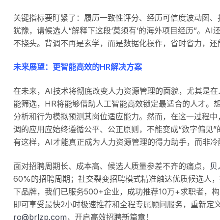
关键指标要盯紧了：履历一致性评分、经历可信度波动图、技
犹豫，请候选人“解释下这段‘莫须有’的海外项目经历”。A
不挠头。背调不再是玄学，而是数据化操作，省时省力，还
未来展望：更智能高效的HR解决方案
在未来，AI技术将彻底改变人力资源管理的面貌，尤其是在
能筛选，HR将能够借助人工智能高效锁定最适合的人才。
分析和行为模拟预测其岗位适应能力。然而，在这一过程中
调的应用应始终遵循公平、公正原则，不能变成“数字偏见
有这样，AI才能真正成为人力资源管理的得力助手，而非冷
面对招聘周期长、成本高、候选人质量参差不齐的痛点，
贝
60%的招聘周期；社交裂变招聘模式精准触达优质候选人，
下品牌，我们已服务500+企业，成功推荐10万+求职者，
即可享受最快2小时极速推荐和全程专属顾问服务，重新定
ro@brlzp.com
，开启高效招聘新篇章！