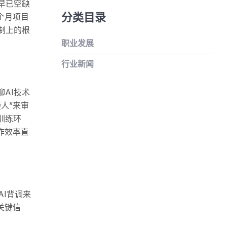
早已空缺
分类目录
个月项目
制上的根
职业发展
行业新闻
AI技术
人”来审
训练环
作效率直
I背调来
关键信