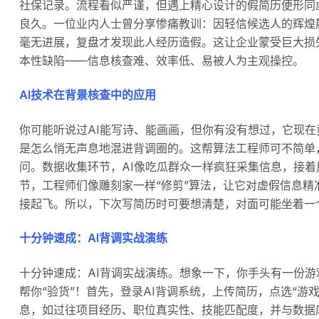
社保记录。流程看似严谨，但遇上精心设计的假简历便形同
良久。一位业内人士曾分享惨痛教训：因轻信候选人的辉煌
毫无进展，复盘才发现此人经历造假。这让企业蒙受巨大损
本性缺陷——信息核查难、效率低、易被人为主观操控。
AI技术在背景核查中的应用
你可能听说过AI能写诗、能画画，但你有没有想过，它现在
是怎么悄无声息地混进背调圈的。这帮算法工程师可不简单
问。数据收集环节，AI像吃瓜群众一样疯狂采集信息，接着
节，工程师们像雕刻家一样“修剪”算法，让它对虚假信息
接起飞。所以，下次写简历时可要想清楚，对面可能坐着一个
十分钟速成：AI背调实战演练
十分钟速成：AI背调实战演练。想象一下，你手头有一份游
帮你“验货”！首先，登录AI背调系统，上传简历，点选“游
息，如过往项目经历、职位真实性、技能匹配度，并与数据