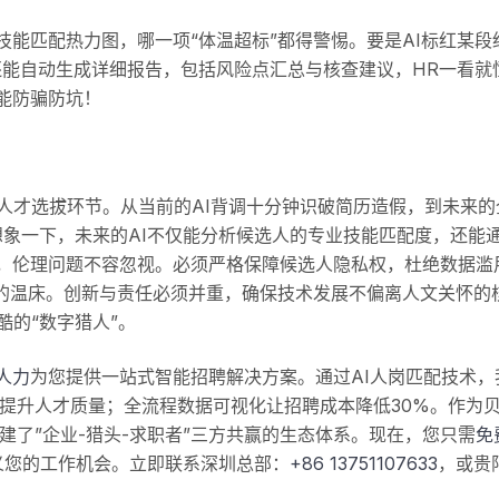
能匹配热力图，哪一项“体温超标”都得警惕。要是AI标红某段
I还能自动生成详细报告，包括风险点汇总与核查建议，HR一看就
能防骗防坑！
人才选拔环节。从当前的AI背调十分钟识破简历造假，到未来的
想象一下，未来的AI不仅能分析候选人的专业技能匹配度，还能
，伦理问题不容忽视。必须严格保障候选人隐私权，杜绝数据滥用
”的温床。创新与责任必须并重，确保技术发展不偏离人文关怀的
酷的“数字猎人”。
人力
为您提供一站式智能招聘解决方案。通过AI人岗匹配技术，
提升人才质量；全流程数据可视化让招聘成本降低30%。作为
构建了”企业-猎头-求职者”三方共赢的生态体系。现在，您只需
免
义您的工作机会。立即联系深圳总部：
+86 13751107633
，或贵