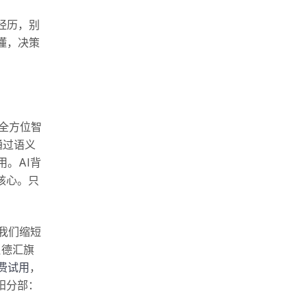
经历，别
懂，决策
全方位智
通过语义
。AI背
核心。只
我们缩短
贝德汇旗
费试用
，
阳分部：