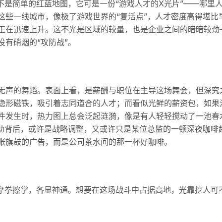
不是简单的红蓝地图，它可是一份“游戏人才的X光片”——哪里
这些一线城市，像极了游戏世界的“复活点”，人才密度高得堪比
正在迅速上升。这不光是区域的较量，也是企业之间的暗暗较劲
有硝烟的“攻防战”。
无声的舞蹈。表面上看，是薪酬与职位在主导这场舞会，但深究
隐形磁铁，吸引着志同道合的人才；而看似光鲜的薪资包，如果
件发生时，热力图上总会泛起涟漪，像是有人轻轻搅动了一池春
变动背后，或许是战略调整，又或许只是某位总监的一顿深夜咖啡
张旗鼓的广告，而是公司茶水间的那一杯好咖啡。
已摩拳擦掌，各显神通。想要在这场战斗中占据高地，光靠挖人可