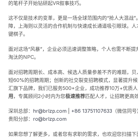
的笔杆子开始钻研起VR叙事技巧。
这不仅是技术的变革，更是一场全球范围内的“抢人大混战
障，上海则以灵活的合作机制与快速成长通道吸引眼球。人
键棋子。
面对这场“风暴”，企业必须迅速调整策略，个人也需不断提
淘汰的NPC。
面对招聘周期长、成本高、候选人质量参差不齐的难题，贝
短60%的招聘周期；创新的社交裂变招聘模式，显著提升候
汇旗下品牌，我们已服务500+企业，成功推荐10万+优质
用
，专属顾问2小时内为您
极速推荐
匹配人才，让招聘更高
深圳总部：
hr@brlzp.com
|
+86 13751107633
（微信同号
贵阳分部：
ro@brlzp.com
如果您想了解更多，或者您有求职的需求，也欢迎您扫描下