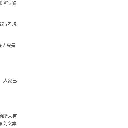
来就很酷
都得考虑
些人只是
。
，人家已
前所未有
策划文案