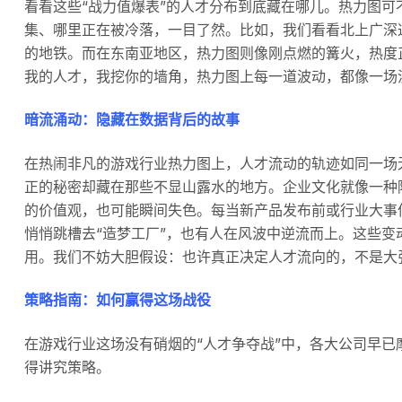
看看这些“战力值爆表”的人才分布到底藏在哪儿。热力图可
集、哪里正在被冷落，一目了然。比如，我们看看北上广深
的地铁。而在东南亚地区，热力图则像刚点燃的篝火，热度
我的人才，我挖你的墙角，热力图上每一道波动，都像一场没
暗流涌动：隐藏在数据背后的故事
在热闹非凡的游戏行业热力图上，人才流动的轨迹如同一场
正的秘密却藏在那些不显山露水的地方。企业文化就像一种
的价值观，也可能瞬间失色。每当新产品发布前或行业大事
悄悄跳槽去“造梦工厂”，也有人在风波中逆流而上。这些
用。我们不妨大胆假设：也许真正决定人才流向的，不是大
策略指南：如何赢得这场战役
在游戏行业这场没有硝烟的“人才争夺战”中，各大公司早
得讲究策略。