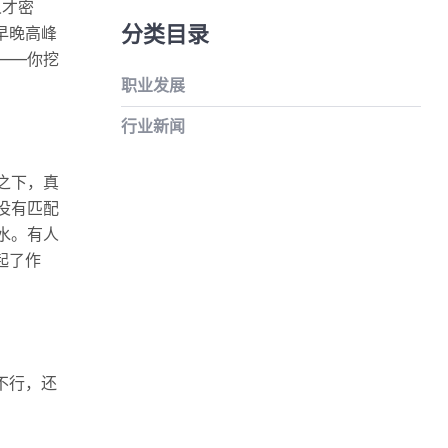
人才密
分类目录
早晚高峰
——你挖
职业发展
行业新闻
之下，真
没有匹配
水。有人
起了作
不行，还