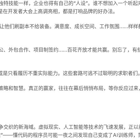
独特技能一样，企业也得有自己的“人设”。谁不想加入一个听起
还是在开发者大会上高调亮相，都是打响品牌的好办法。
光让他们刷副本不给装备。满意度、成长空间、工作氛围……样样
公、外包合作、项目制签约……百花齐放才能共赢。别忘了，有
，或是只看履历不重实际能力。这些套路可逃不过聪明的求职者们
策略和智慧。真正的赢家，往往在幕后悄悄布局，等你反应过来
争交织的新海域。虚拟现实、人工智能等技术的飞速发展，正以
”——懂代码的程序员可能一夜之间发现自己变成了AI训练师，