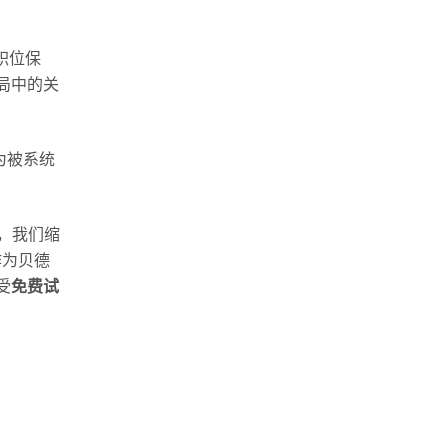
职位保
局中的关
为被系统
，我们缩
作为贝德
受
免费试