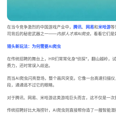
在当今竞争激烈的中国游戏产业中，
腾讯
、
网易
和
米哈游
等
司背后的秘密武器之一——
内部人才库AI爬虫
，看看它们是
猎头新玩法：为何需要AI爬虫
在传统招聘的舞台上，HR们常常化身“侦探”，翻山越岭，
费力，还时常误入歧途。
而当AI爬虫闪亮登场，整个画风突变。它像一台高速扫描仪，
段，通通逃不过它的眼睛。
对于腾讯、网易、米哈游这类游戏巨头而言，这不仅是一次
传统招聘好比大海捞针，AI爬虫则直接帮你造了一艘智能