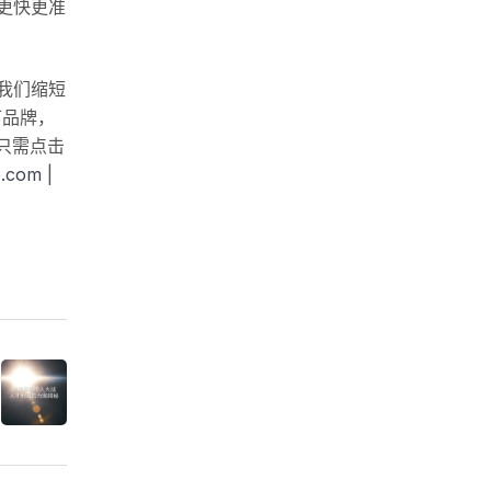
更快更准
我们缩短
下品牌，
您只需点击
p.com
|