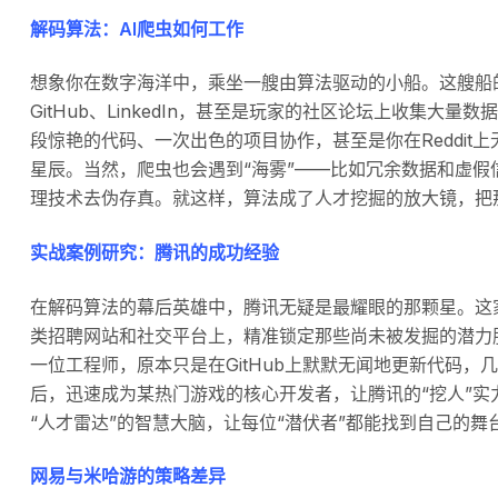
解码算法：AI爬虫如何工作
想象你在数字海洋中，乘坐一艘由算法驱动的小船。这艘船
GitHub、LinkedIn，甚至是玩家的社区论坛上收集
段惊艳的代码、一次出色的项目协作，甚至是你在Reddit
星辰。当然，爬虫也会遇到“海雾”——比如冗余数据和虚假
理技术去伪存真。就这样，算法成了人才挖掘的放大镜，把
实战案例研究：腾讯的成功经验
在解码算法的幕后英雄中，腾讯无疑是最耀眼的那颗星。这
类招聘网站和社交平台上，精准锁定那些尚未被发掘的潜力股
一位工程师，原本只是在GitHub上默默无闻地更新代码，
后，迅速成为某热门游戏的核心开发者，让腾讯的“挖人”实
“人才雷达”的智慧大脑，让每位“潜伏者”都能找到自己的舞
网易与米哈游的策略差异