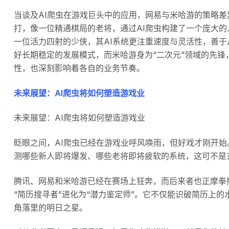
当谈及AI爬虫在游戏巨头中的应用，网易与米哈游的策略
打，像一位精通棋局的老将，通过AI爬虫构建了一个庞大
一位活力四射的少侠，其AI系统更注重速度与灵活性，善于
好长期稳定的发展模式，而米哈游身为“二次元”领域的先
性，也深刻影响着各自的业务节奏。
未来展望：AI爬虫将如何塑造游戏业
未来展望：AI爬虫将如何塑造游戏业
眨眼之间，AI爬虫已经在游戏业呼风唤雨，但好戏才刚开始
测哪些新人即将爆发、哪些老将即将疲软的系统，这可不是
腾讯、网易和米哈游已经在赛场上狂奔，而后来者也正摩拳
“简历搜寻者”进化为“潜力鉴定师”。它不仅能识破简历上
角落里的明日之星。