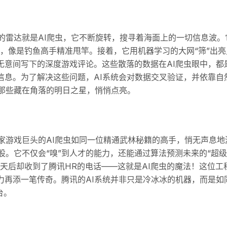
的雷达就是AI爬虫，它不断旋转，搜寻着海面上的一切信息波。
大量数据，像是钓鱼高手精准甩竿。接着，它用机器学习的大网“筛”出
上无意间写下的深度游戏评论。这些散落的数据在AI爬虫眼中，都
信息。为了解决这些问题，AI系统会对数据交叉验证，并依靠自
那些藏在角落的明日之星，悄悄点亮。
家游戏巨头的AI爬虫如同一位精通武林秘籍的高手，悄无声息地
。它不仅会“嗅”到人才的能力，还能通过算法预测未来的“超级
几天后却收到了腾讯HR的电话——这就是AI爬虫的魔法！这位工
力再添一笔传奇。腾讯的AI系统并非只是冷冰冰的机器，而是如
台。