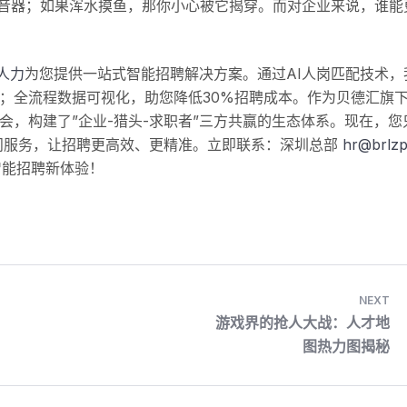
扩音器；如果浑水摸鱼，那你小心被它揭穿。而对企业来说，谁能
人力
为您提供一站式智能招聘解决方案。通过AI人岗匹配技术，
；全流程数据可视化，助您降低30%招聘成本。作为贝德汇旗
机会，构建了”企业-猎头-求职者”三方共赢的生态体系。现在，
问服务，让招聘更高效、更精准。立即联系：深圳总部
hr@brlz
智能招聘新体验！
NEXT
游戏界的抢人大战：人才地
图热力图揭秘