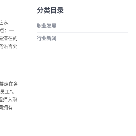
分类目录
它从
职业发展
亮点：一
行业新闻
是潜在的
然语言处
游走在各
员工”。
程师入职
同拥有