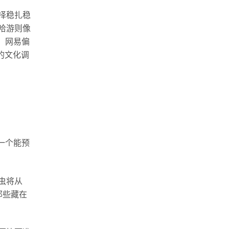
择稳扎稳
哈游则像
：网易偏
的文化调
一个能预
虫将从
那些藏在